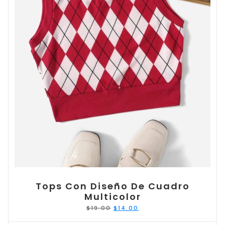
Tops Con Diseño De Cuadro
Multicolor
El
El
$
19.00
$
14.00
precio
precio
original
actual
era:
es: