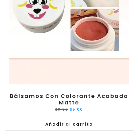
Bálsamos Con Colorante Acabado
Matte
El
El
$
8.00
$
5.00
precio
precio
original
actual
era:
es:
$8.00.
$5.00.
Añadir al carrito