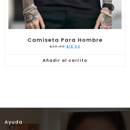
Camiseta Para Hombre
El
El
$
20.00
$
18.00
precio
precio
original
actual
era:
es:
$20.00.
$18.00.
Añadir al carrito
Ayuda